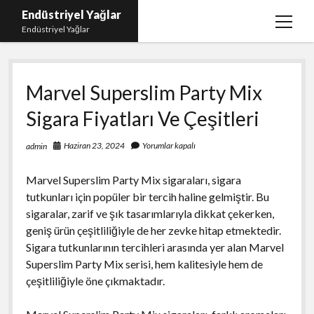
Endüstriyel Yağlar
menüy
Endüstriyel Yağlar
aç
Igtv Yorum Hilesi Ücretsiz
Marvel Superslim Party Mix
Instagram Gizli Hesap Görme Uygulamasız
Sigara Fiyatları Ve Çeşitleri
Linkedin Beğeni Yükleme
Liste
Haziran 23, 2024
Yorumlar kapalı
admin
Sayfa Listesi
Marvel Superslim Party Mix sigaraları, sigara
Ücretsiz Şifresiz Twitter Beğeni Hilesi
tutkunları için popüler bir tercih haline gelmiştir. Bu
sigaralar, zarif ve şık tasarımlarıyla dikkat çekerken,
geniş ürün çeşitliliğiyle de her zevke hitap etmektedir.
Sigara tutkunlarının tercihleri arasında yer alan Marvel
Superslim Party Mix serisi, hem kalitesiyle hem de
çeşitliliğiyle öne çıkmaktadır.