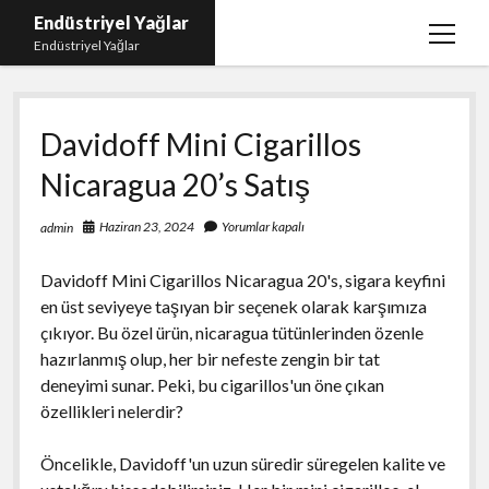
Endüstriyel Yağlar
menüy
Endüstriyel Yağlar
aç
Igtv Yorum Hilesi Ücretsiz
Davidoff Mini Cigarillos
Instagram Gizli Hesap Görme Uygulamasız
Nicaragua 20’s Satış
Linkedin Beğeni Yükleme
Liste
Haziran 23, 2024
Yorumlar kapalı
admin
Sayfa Listesi
Davidoff Mini Cigarillos Nicaragua 20's, sigara keyfini
Ücretsiz Şifresiz Twitter Beğeni Hilesi
en üst seviyeye taşıyan bir seçenek olarak karşımıza
çıkıyor. Bu özel ürün, nicaragua tütünlerinden özenle
hazırlanmış olup, her bir nefeste zengin bir tat
deneyimi sunar. Peki, bu cigarillos'un öne çıkan
özellikleri nelerdir?
Öncelikle, Davidoff'un uzun süredir süregelen kalite ve