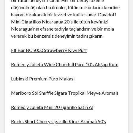
bir tütün deneyimi sunar. Her bir detayı özenle
düşünülmüş olan bu ürünler, tütün tutkunlarını kendine
hayran bırakacak bir lezzet ve kalite sunar. Davidoff
Mini Cigarillos Nicaragua 20's ile tütün keyfinizi
Nicaragua'nın efsane tadıyla taçlandırın ve bir mola
vererek bu benzersiz deneyimin tadını çıkarın.
Elf Bar BC5000 Strawberry Kiwi Puff
Romeo y Julieta Wide Churchill Puro 10’s Ahşap Kutu
Lubinski Premium Puro Makası
Marlboro Sol Shuffle Sigara Tropikal Meyve Aromalı
Romeo y Julieta Mini 20 sigarillo Satın Al
Rocks Short Cherry sigarillo Kiraz Aromalı 50’s