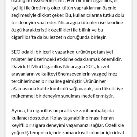
ustalığını hissedebilirsiniz. Her bir mini cigarillos, el
işçiliği ile üretilmiş olup, tütün yapraklarının özenle
seçilmesiyle dikkat çeker. Bu, kullanıcılarına tutku dolu
bir deneyim vaat eder. Nicaragua tütünleri ise kendine
özgü karakteristik özellikleri ile bilinir ve bu
cigarillos'ta da bu lezzetin doruğunda birleşir.
SEO odaklı bir içerik yazarken, ürünün potansiyel
müşteriler üzerindeki etkisine odaklanmak önemlidir.
Davidoff Mini Cigarillos Nicaragua 20's, lezzet
arayanların ve kaliteyi önemseyenlerin vazgeçilmez
tercihlerinden biri haline gelmiştir. Ürünün her
aşamasında kalite kontrolü sağlanarak, son tüketiciye
mükemmel bir deneyim sunulması hedeflenmiştir.
Ayrıca, bu cigarillos'un pratik ve zarif ambalajı da
kullanıcı dostudur. Kolay taşınabilir olması, her an
keyifli bir sigara deneyimi yaşamanızı sağlar. Özellikle
yoğun iş temposu içinde zamanı kısıtlı olanlar için ideal