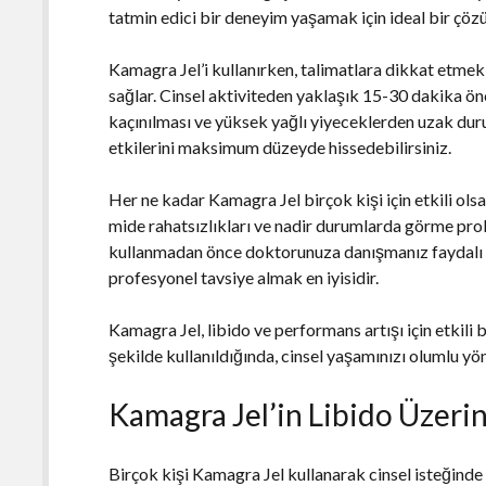
tatmin edici bir deneyim yaşamak için ideal bir çöz
Kamagra Jel’i kullanırken, talimatlara dikkat etmek ö
sağlar. Cinsel aktiviteden yaklaşık 15-30 dakika önc
kaçınılması ve yüksek yağlı yiyeceklerden uzak durulma
etkilerini maksimum düzeyde hissedebilirsiniz.
Her ne kadar Kamagra Jel birçok kişi için etkili olsa 
mide rahatsızlıkları ve nadir durumlarda görme proble
kullanmadan önce doktorunuza danışmanız faydalı olac
profesyonel tavsiye almak en iyisidir.
Kamagra Jel, libido ve performans artışı için etkili b
şekilde kullanıldığında, cinsel yaşamınızı olumlu yön
Kamagra Jel’in Libido Üzerind
Birçok kişi Kamagra Jel kullanarak cinsel isteğinde b