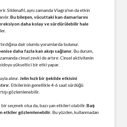
çerir. Sildenafil, aynı zamanda Viagra'nın da etkin
nılır.
Bu bileşen, vücuttaki kan damarlarını
 ereksiyon daha kolay ve sürdürülebilir hale
ler.
artırdığına dair olumlu yorumlarda bulunur.
 penise daha fazla kan akışı sağlanır.
Bu durum,
zamanda cinsel zevki de artırır. Cinsel aktivitenin
bidoyu yükseltici bir etki yapar.
yla alınır.
Jelin hızlı bir şekilde etkisini
tırır.
Etkilerinin genellikle 4-6 saat sürdüğü
rtışı gözlemlenebilir.
bir seçenek olsa da, bazı yan etkileri olabilir.
Baş
an etkiler gözlemlenebilir.
Bu yüzden, kullanmadan