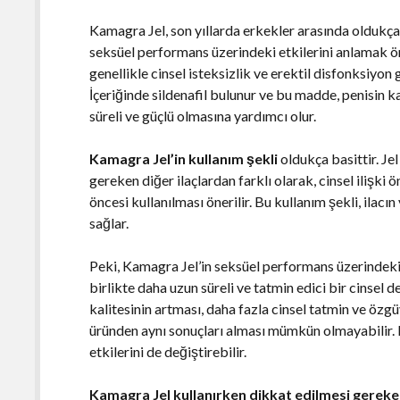
Kamagra Jel, son yıllarda erkekler arasında oldukça
seksüel performans üzerindeki etkilerini anlamak ö
genellikle cinsel isteksizlik ve erektil disfonksiyon g
İçeriğinde sildenafil bulunur ve bu madde, penisin 
süreli ve güçlü olmasına yardımcı olur.
Kamagra Jel’in kullanım şekli
oldukça basittir. Je
gereken diğer ilaçlardan farklı olarak, cinsel ilişki ö
öncesi kullanılması önerilir. Bu kullanım şekli, ilac
sağlar.
Peki, Kamagra Jel’in seksüel performans üzerindeki et
birlikte daha uzun süreli ve tatmin edici bir cinsel
kalitesinin artması, daha fazla cinsel tatmin ve özgü
üründen aynı sonuçları alması mümkün olmayabilir. H
etkilerini de değiştirebilir.
Kamagra Jel kullanırken dikkat edilmesi gereke