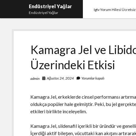
Endüstriyel Yağlar
Igtv Yorum Hilesi Ücretsiz
Endüstriyel Yağlar
Kamagra Jel ve Libi
Üzerindeki Etkisi
Ağustos 24, 2024
Yorumlar kapalı
admin
Kamagra Jel, erkeklerde cinsel performansı artırmak
oldukça popüler hale gelmiştir. Peki, bu jel gerçekte
etkileri birlikte inceleyelim.
Kamagra Jel, sildenafil içerikli bir üründür ve genell
İçerdiği aktif bileşen, vücuttaki kan akışını artıra