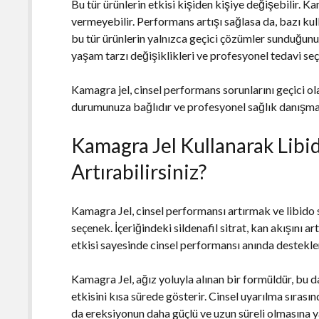
Bu tür ürünlerin etkisi kişiden kişiye değişebilir. 
vermeyebilir. Performans artışı sağlasa da, bazı kull
bu tür ürünlerin yalnızca geçici çözümler sunduğun
yaşam tarzı değişiklikleri ve profesyonel tedavi se
Kamagra jel, cinsel performans sorunlarını geçici ola
durumunuza bağlıdır ve profesyonel sağlık danışman
Kamagra Jel Kullanarak Libi
Artırabilirsiniz?
Kamagra Jel, cinsel performansı artırmak ve libido s
seçenek. İçeriğindeki sildenafil sitrat, kan akışını artı
etkisi sayesinde cinsel performansı anında destekler
Kamagra Jel, ağız yoluyla alınan bir formüldür, bu da 
etkisini kısa sürede gösterir. Cinsel uyarılma sıras
da ereksiyonun daha güçlü ve uzun süreli olmasına y