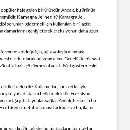
 popüler hale gelen bir üründür. Ancak, bu ürünün
nemlidir.
Kamagra Jel nedir?
Kamagra Jel,
ibi sorunları gidermek için kullanılan bir ilaçtır.
kan damarlarını genişleterek ereksiyonun daha uzun
l formunda olduğu için, ağız yoluyla alınması
ncesi direkt olarak ağızdan alınır. Genellikle bir saat
ın vücutta hızla çözünmesini ve etkisini göstermesini
kileri nelerdir? Kullanıcılar, ilacın etkisiyle
 deneyim yaşadıklarını belirtmektedir. Ereksiyon
ven artışı gibi faydalar sağlar. Ancak, herkesin bu
er bireyin metabolizması farklıdır ve bu, ilacın
nler
vardır. Öncelikle, bu tür ilaçların bir doktor