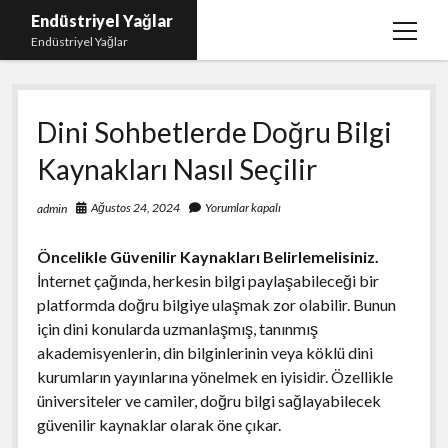
Endüstriyel Yağlar
menüy
Endüstriyel Yağlar
aç
Igtv Yorum Hilesi Ücretsiz
Dini Sohbetlerde Doğru Bilgi
Instagram Gizli Hesap Görme Uygulamasız
Kaynakları Nasıl Seçilir
Linkedin Beğeni Yükleme
Liste
Ağustos 24, 2024
Yorumlar kapalı
admin
Sayfa Listesi
Öncelikle Güvenilir Kaynakları Belirlemelisiniz.
Ücretsiz Şifresiz Twitter Beğeni Hilesi
İnternet çağında, herkesin bilgi paylaşabileceği bir
platformda doğru bilgiye ulaşmak zor olabilir. Bunun
için dini konularda uzmanlaşmış, tanınmış
akademisyenlerin, din bilginlerinin veya köklü dini
kurumların yayınlarına yönelmek en iyisidir. Özellikle
üniversiteler ve camiler, doğru bilgi sağlayabilecek
güvenilir kaynaklar olarak öne çıkar.