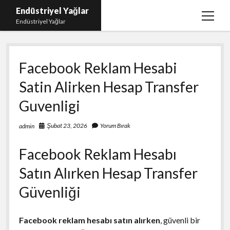
Endüstriyel Yağlar
menüy
Endüstriyel Yağlar
aç
Igtv Yorum Hilesi Ücretsiz
Facebook Reklam Hesabi
Instagram Gizli Hesap Görme Uygulamasız
Satin Alirken Hesap Transfer
Linkedin Beğeni Yükleme
Guvenligi
Liste
Sayfa Listesi
Şubat 23, 2026
Yorum Bırak
admin
Ücretsiz Şifresiz Twitter Beğeni Hilesi
Facebook Reklam Hesabı
Satın Alırken Hesap Transfer
Güvenliği
Facebook reklam hesabı satın alırken
, güvenli bir