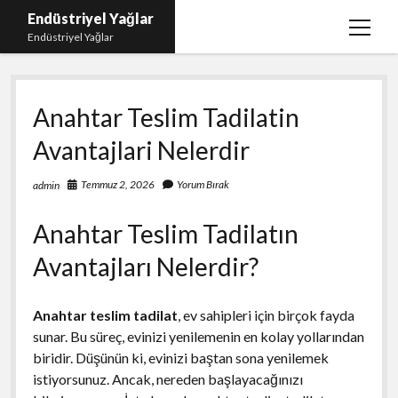
Endüstriyel Yağlar
menüy
Endüstriyel Yağlar
aç
Igtv Yorum Hilesi Ücretsiz
Anahtar Teslim Tadilatin
Instagram Gizli Hesap Görme Uygulamasız
Avantajlari Nelerdir
Linkedin Beğeni Yükleme
Liste
Temmuz 2, 2026
Yorum Bırak
admin
Sayfa Listesi
Anahtar Teslim Tadilatın
Ücretsiz Şifresiz Twitter Beğeni Hilesi
Avantajları Nelerdir?
Anahtar teslim tadilat
, ev sahipleri için birçok fayda
sunar. Bu süreç, evinizi yenilemenin en kolay yollarından
biridir. Düşünün ki, evinizi baştan sona yenilemek
istiyorsunuz. Ancak, nereden başlayacağınızı