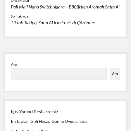
Önceki yazı
Pall Mall Nano Switch sigara – Böğürtlen Aromalı Satın Al
Sonraki yazı
Tiktok Takipçi Satın Al İçin En Hızlı Çözümler
Yan
Ara
Menü
Ara
Igtv Yorum Hilesi Ücretsiz
Instagram Gizli Hesap Görme Uygulamasız