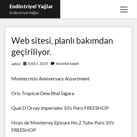
Endüstriyel Yağlar
menüy
Endüstriyel Yağlar
aç
Igtv Yorum Hilesi Ücretsiz
Web sitesi, planlı bakımdan
Instagram Gizli Hesap Görme Uygulamasız
geçiriliyor.
Linkedin Beğeni Yükleme
Liste
Eylül 3, 2025
Yorumlar kapalı
admin
Sayfa Listesi
Montecristo Anniversary Assortment
Ücretsiz Şifresiz Twitter Beğeni Hilesi
Oris Tropical Dew İthal Sigara
Quai D’Orsay Imperiales 10’s Puro FREESHOP
Hoyo de Monterrey Epicure No.2 Tubo Puro 10’s
FREESHOP