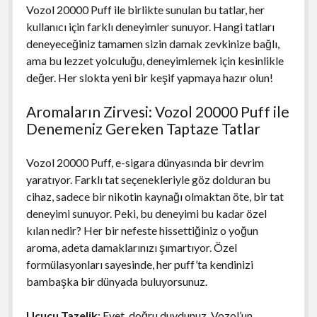
Vozol 20000 Puff ile birlikte sunulan bu tatlar, her
kullanıcı için farklı deneyimler sunuyor. Hangi tatları
deneyeceğiniz tamamen sizin damak zevkinize bağlı,
ama bu lezzet yolculuğu, deneyimlemek için kesinlikle
değer. Her slokta yeni bir keşif yapmaya hazır olun!
Aromaların Zirvesi: Vozol 20000 Puff ile
Denemeniz Gereken Taptaze Tatlar
Vozol 20000 Puff, e-sigara dünyasında bir devrim
yaratıyor. Farklı tat seçenekleriyle göz dolduran bu
cihaz, sadece bir nikotin kaynağı olmaktan öte, bir tat
deneyimi sunuyor. Peki, bu deneyimi bu kadar özel
kılan nedir? Her bir nefeste hissettiğiniz o yoğun
aroma, adeta damaklarınızı şımartıyor. Özel
formülasyonları sayesinde, her puff’ta kendinizi
bambaşka bir dünyada buluyorsunuz.
Uçucu Tazelik
: Evet, doğru duydunuz. Vozol’un