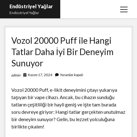
Endüstriyel Yağlar
menüy
Endüstriyel Yağlar
aç
Igtv Yorum Hilesi Ücretsiz
Vozol 20000 Puff ile Hangi
Instagram Gizli Hesap Görme Uygulamasız
Tatlar Daha İyi Bir Deneyim
Linkedin Beğeni Yükleme
Sunuyor
Liste
Sayfa Listesi
Kasım 17, 2024
Yorumlar kapalı
admin
Ücretsiz Şifresiz Twitter Beğeni Hilesi
Vozol 20000 Puff, e-likit deneyimini çıtayı yukarıya
taşıyan bir vape cihazı. Ancak, bu cihazın sunduğu
tatların çeşitliliği bir hayli geniş ve işte tam burada
soru devreye giriyor: Hangi tatlar gerçekten unutulmaz
bir deneyim sunuyor? Gelin, bu lezzet yolculuğuna
birlikte çıkalım!