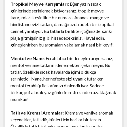
Tropikal Meyve Karışımları
: Eğer yazın sıcak
günlerinde serinlemek istiyorsanız, tropik meyve
karışımları kesinlikle bir numara. Ananas, mango ve
hindistancevizi tatları, damağınızda adeta bir tropikal
cennet yaratıyor. Bu tatlarla birlikte içtiğinizde, sanki
plaja gitmişsiniz gibi hissedeceksiniz. Hayal edin,
güneşlenirken bu aromaları yakalamak nasıl bir keyif!
Mentol ve Nane
: Ferahlatıcı bir deneyim arıyorsanız,
mentol ve nane tatlarını denemekten çekinmeyin. Bu
tatlar, özellikle sıcak havalarda içimi oldukça
serinletici. Nane, her nefeste sizi uyanık tutarken,
mentol ferahlığı ile kafanızı dinlendiriyor. Sadece
birkaç puf alarak yaz günlerinin stresinden uzaklaşmak
mümkün!
Tatlı ve Kremsi Aromalar
: Krema ve vanilya aromalı
seçenekler, tatlı düşkünleri için harika bir tercih.
Özellikle tatlı bir şeyler arıyorsanız, bu lezzetler