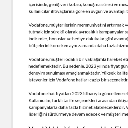
içerisinde, geniş veri kotası, konuşma süresi ve me
kullanıcılar ihtiyaçlarına göre en uygun ve avantajlı 
Vodafone, müşterilerinin memnuniyetini artırmak ve o
tutmak için sürekli olarak ayrıcalıklı kampanyalar 
indirimler, bonuslar ve hediye dakikalar gibi avantaj
bütçelerini korurken aynı zamanda daha fazla hizme
Vodafone, müşteri odaklı bir yaklaşımla hareket etm
hedeflemektedir. Bu nedenle, 2023 yılında fiyat gün
deneyim sunulması amaçlanmaktadır. Yüksek kaliteli
isteyenler için Vodafone hatları cazip bir seçenektir
Vodafone hat fiyatları 2023 itibarıyla güncellenerek
Kullanıcılar, farklı tarife seçenekleri arasından ihti
kampanyalarla daha fazla hizmet alabileceklerdir.
liderliğini sürdürmeye devam edecek ve müşteri m