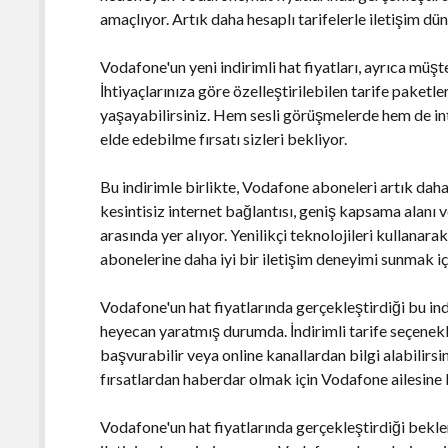
amaçlıyor. Artık daha hesaplı tarifelerle iletişim d
Vodafone'un yeni indirimli hat fiyatları, ayrıca müşt
İhtiyaçlarınıza göre özelleştirilebilen tarife paketl
yaşayabilirsiniz. Hem sesli görüşmelerde hem de int
elde edebilme fırsatı sizleri bekliyor.
Bu indirimle birlikte, Vodafone aboneleri artık daha
kesintisiz internet bağlantısı, geniş kapsama alanı v
arasında yer alıyor. Yenilikçi teknolojileri kullana
abonelerine daha iyi bir iletişim deneyimi sunmak içi
Vodafone'un hat fiyatlarında gerçekleştirdiği bu i
heyecan yaratmış durumda. İndirimli tarife seçene
başvurabilir veya online kanallardan bilgi alabilirs
fırsatlardan haberdar olmak için Vodafone ailesine k
Vodafone'un hat fiyatlarında gerçekleştirdiği beklen