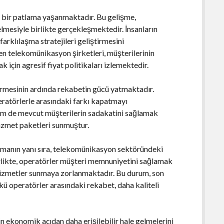
ı bir patlama yaşanmaktadır. Bu gelişme,
elmesiyle birlikte gerçekleşmektedir. İnsanların
 farklılaşma stratejileri geliştirmesini
en telekomünikasyon şirketleri, müşterilerinin
 için agresif fiyat politikaları izlemektedir.
şürmesinin ardında rekabetin gücü yatmaktadır.
peratörlerle arasındaki farkı kapatmayı
em de mevcut müşterilerin sadakatini sağlamak
hizmet paketleri sunmuştur.
unmanın yanı sıra, telekomünikasyon sektöründeki
rlikte, operatörler müşteri memnuniyetini sağlamak
i hizmetler sunmaya zorlanmaktadır. Bu durum, son
kü operatörler arasındaki rekabet, daha kaliteli
in ekonomik açıdan daha erişilebilir hale gelmelerini