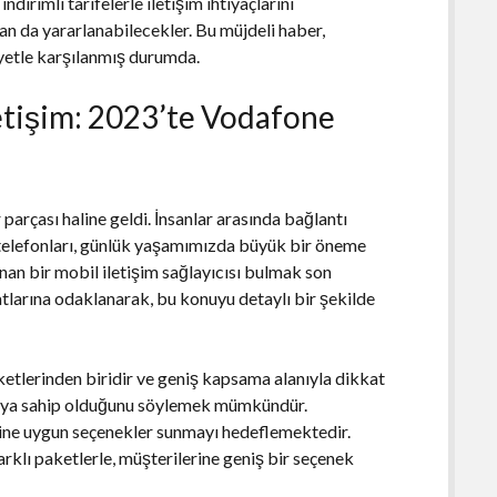
dirimli tarifelerle iletişim ihtiyaçlarını
an da yararlanabilecekler. Bu müjdeli haber,
yetle karşılanmış durumda.
letişim: 2023’te Vodafone
arçası haline geldi. İnsanlar arasında bağlantı
p telefonları, günlük yaşamımızda büyük bir öneme
unan bir mobil iletişim sağlayıcısı bulmak son
atlarına odaklanarak, bu konuyu detaylı bir şekilde
ketlerinden biridir ve geniş kapsama alanıyla dikkat
apıya sahip olduğunu söylemek mümkündür.
esine uygun seçenekler sunmayı hedeflemektedir.
arklı paketlerle, müşterilerine geniş bir seçenek