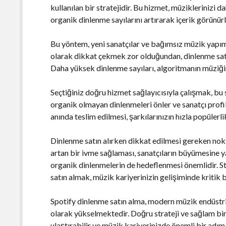
kullanılan bir stratejidir. Bu hizmet, müziklerinizi 
organik dinlenme sayılarını artırarak içerik görünürl
Bu yöntem, yeni sanatçılar ve bağımsız müzik yapımcı
olarak dikkat çekmek zor olduğundan, dinlenme satı
Daha yüksek dinlenme sayıları, algoritmanın müziğin
Seçtiğiniz doğru hizmet sağlayıcısıyla çalışmak, bu st
organik olmayan dinlenmeleri önler ve sanatçı profill
anında teslim edilmesi, şarkılarınızın hızla popülerl
Dinlenme satın alırken dikkat edilmesi gereken nokt
artan bir ivme sağlaması, sanatçıların büyümesine ya
organik dinlenmelerin de hedeflenmesi önemlidir. 
satın almak, müzik kariyerinizin gelişiminde kritik b
Spotify dinlenme satın alma, modern müzik endüstris
olarak yükselmektedir. Doğru strateji ve sağlam bir 
ulaştırabilir ve müzik kariyerinizde önemli bir adım 