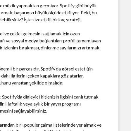
ce müzik yapmaktan geçmiyor. Spotify gibi büyük
ırmak, başarınızı büyük ölçüde etkiliyor. Peki, bu
ilirsiniz? İşte size etkili birkaç strateji:
nel ve çekici gelmesini sağlamak için özen
rafi ve sosyal medya bağlantıları profili tamamlayan
bir izlenim bırakması, dinlenme sayılarınızı artırmak
nemli bir parçasıdır. Spotify’da görsel estetiğin
e dahi ilgilerini çeken kapaklara göz atarlar.
uhunu yansıtan şekilde olmalıdır.
Spotify’da dinleyici kitlenizin ilgisini canlı tutmak
dir. Haftalık veya aylık bir yayın programı
tmesini sağlayabilirsiniz.
larından biri, popüler çalma listelerinde yer almak ve