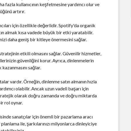
daha fazla kullanıcının keşfetmesine yardımcı olur ve
üğünü artırır.
ları için özellikle değerlidir. Spotify'da organik
n almak kısa vadede büyük bir etki yaratabilir.
izi daha geniş bir kitleye önermesini sağlar.
ratejinin etkili olmasını sağlar. Güvenilir hizmetler,
erinizin güvenliğini korur. Ayrıca, dinlenmelerin
ik kazanmasını sağlar.
alar vardır. Örneğin, dinlenme satın almanın hızla
rdımcı olabilir. Ancak uzun vadeli başarı için
Stratejik olarak doğru zamanda ve doğru miktarda
ir rol oynar.
inde sanatçılar için önemli bir pazarlama aracı
planlama ile, şarkılarınızı milyonlarca dinleyiciye
atabilirsiniz.