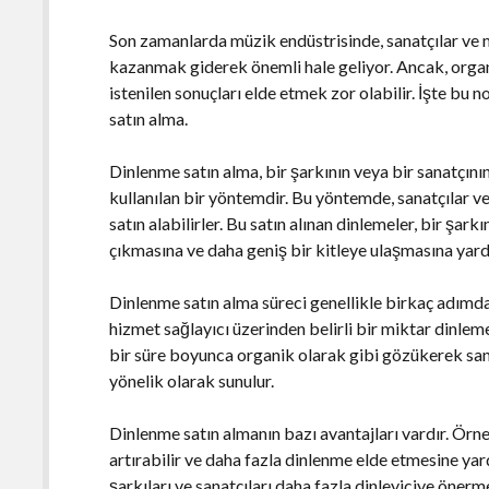
Son zamanlarda müzik endüstrisinde, sanatçılar ve m
kazanmak giderek önemli hale geliyor. Ancak, organ
istenilen sonuçları elde etmek zor olabilir. İşte bu 
satın alma.
Dinlenme satın alma, bir şarkının veya bir sanatçını
kullanılan bir yöntemdir. Bu yöntemde, sanatçılar ve
satın alabilirler. Bu satın alınan dinlemeler, bir şark
çıkmasına ve daha geniş bir kitleye ulaşmasına yardı
Dinlenme satın alma süreci genellikle birkaç adımdan 
hizmet sağlayıcı üzerinden belirli bir miktar dinleme s
bir süre boyunca organik olarak gibi gözükerek san
yönelik olarak sunulur.
Dinlenme satın almanın bazı avantajları vardır. Örne
artırabilir ve daha fazla dinlenme elde etmesine yard
şarkıları ve sanatçıları daha fazla dinleyiciye önerme