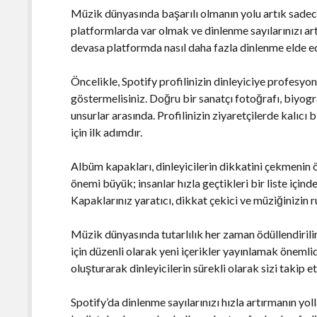
Müzik dünyasında başarılı olmanın yolu artık sade
platformlarda var olmak ve dinlenme sayılarınızı art
devasa platformda nasıl daha fazla dinlenme elde edeb
Öncelikle, Spotify profilinizin dinleyiciye profesyo
göstermelisiniz. Doğru bir sanatçı fotoğrafı, biyog
unsurlar arasında. Profilinizin ziyaretçilerde kalıcı 
için ilk adımdır.
Albüm kapakları, dinleyicilerin dikkatini çekmenin ö
önemi büyük; insanlar hızla geçtikleri bir liste içind
Kapaklarınız yaratıcı, dikkat çekici ve müziğinizin r
Müzik dünyasında tutarlılık her zaman ödüllendirilir. 
için düzenli olarak yeni içerikler yayınlamak önemli
oluşturarak dinleyicilerin sürekli olarak sizi takip e
Spotify’da dinlenme sayılarınızı hızla artırmanın yol