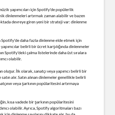
üzik yapımcıları için Spotify'de popülerlik
ik dinlenmeleri artırmak zaman alabilir ve bazen
noktada devreye giren yeni bir strateji var: dinlenme
n Spotify'de daha fazla dinlenme elde etmek için
 yapımcılar belirli bir ücret karşılığında dinlenmeler
ının Spotify'deki çalma listelerinde daha üst sıralara
mcı olabilir.
oluşur. İlk olarak, sanatçı veya yapımcı belirli bir
atın alır. Satın alınan dinlemeler genellikle belirli
atçının veya şarkının popülaritesini artırmaya
ğin, kısa vadede bir şarkının popülaritesini
ımcı olabilir. Ayrıca, Spotify algoritmaları bazı
k için dinlenme sayılarını dikkate alır, bu da