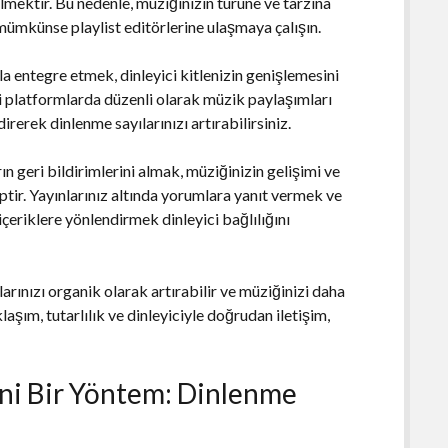
ilmektir. Bu nedenle, müziğinizin türüne ve tarzına
mümkünse playlist editörlerine ulaşmaya çalışın.
la entegre etmek, dinleyici kitlenizin genişlemesini
i platformlarda düzenli olarak müzik paylaşımları
irerek dinlenme sayılarınızı artırabilirsiniz.
n geri bildirimlerini almak, müziğinizin gelişimi ve
iptir. Yayınlarınız altında yorumlara yanıt vermek ve
 içeriklere yönlendirmek dinleyici bağlılığını
arınızı organik olarak artırabilir ve müziğinizi daha
klaşım, tutarlılık ve dinleyiciyle doğrudan iletişim,
eni Bir Yöntem: Dinlenme