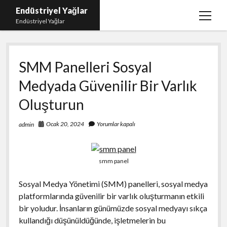
Endüstriyel Yağlar
menüy
Endüstriyel Yağlar
aç
Igtv Yorum Hilesi Ücretsiz
SMM Panelleri Sosyal
Instagram Gizli Hesap Görme Uygulamasız
Medyada Güvenilir Bir Varlık
Linkedin Beğeni Yükleme
Oluşturun
Liste
Sayfa Listesi
Ocak 20, 2024
Yorumlar kapalı
admin
Ücretsiz Şifresiz Twitter Beğeni Hilesi
smm panel
Sosyal Medya Yönetimi (SMM) panelleri, sosyal medya
platformlarında güvenilir bir varlık oluşturmanın etkili
bir yoludur. İnsanların günümüzde sosyal medyayı sıkça
kullandığı düşünüldüğünde, işletmelerin bu