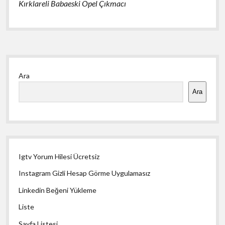
Kırklareli Babaeski Opel Çıkmacı
Yan
Ara
Menü
Ara
Igtv Yorum Hilesi Ücretsiz
Instagram Gizli Hesap Görme Uygulamasız
Linkedin Beğeni Yükleme
Liste
Sayfa Listesi