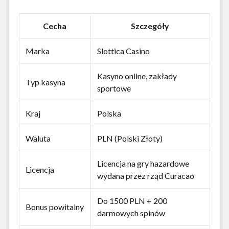
Cecha
Szczegóły
Marka
Slottica Casino
Kasyno online, zakłady
Typ kasyna
sportowe
Kraj
Polska
Waluta
PLN (Polski Złoty)
Licencja na gry hazardowe
Licencja
wydana przez rząd Curacao
Do 1500 PLN + 200
Bonus powitalny
darmowych spinów