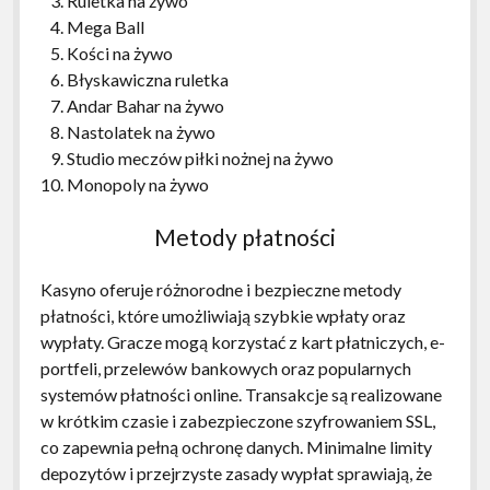
Ruletka na żywo
Mega Ball
Kości na żywo
Błyskawiczna ruletka
Andar Bahar na żywo
Nastolatek na żywo
Studio meczów piłki nożnej na żywo
Monopoly na żywo
Metody płatności
Kasyno oferuje różnorodne i bezpieczne metody
płatności, które umożliwiają szybkie wpłaty oraz
wypłaty. Gracze mogą korzystać z kart płatniczych, e-
portfeli, przelewów bankowych oraz popularnych
systemów płatności online. Transakcje są realizowane
w krótkim czasie i zabezpieczone szyfrowaniem SSL,
co zapewnia pełną ochronę danych. Minimalne limity
depozytów i przejrzyste zasady wypłat sprawiają, że