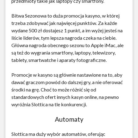
przedmioty takie jak laptopy czy smartfony.
Bitwa Sezonowa to duża promocja kasyno, w której
trzeba zdobywać jak najwięcej punktów. Za każde
wydane 500 zł dostajesz 1 punkt, a im wyżej jesteś na
liście liderów, tym lepsza nagroda czeka na ciebie.
Główna nagroda obecnego sezonu to Apple iMac, ale
są też do wygrania smartfony, laptopy, telewizory,
tablety, smartwatche i aparaty fotograficzne.
Promocje w kasyno są głównie nastawione na to, aby
dawać graczom powód do dalszej gry, a nie oferować
środki na grę. Choć to może różnić się od
standardowych ofert innych kasyn online, na pewno
wyróżnia Slottica na tle konkurencji.
Automaty
Slottica ma duży wybór automatów, oferując