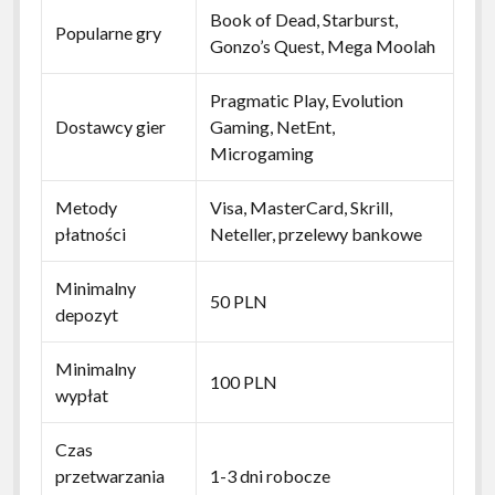
Book of Dead, Starburst,
Popularne gry
Gonzo’s Quest, Mega Moolah
Pragmatic Play, Evolution
Dostawcy gier
Gaming, NetEnt,
Microgaming
Metody
Visa, MasterCard, Skrill,
płatności
Neteller, przelewy bankowe
Minimalny
50 PLN
depozyt
Minimalny
100 PLN
wypłat
Czas
przetwarzania
1-3 dni robocze