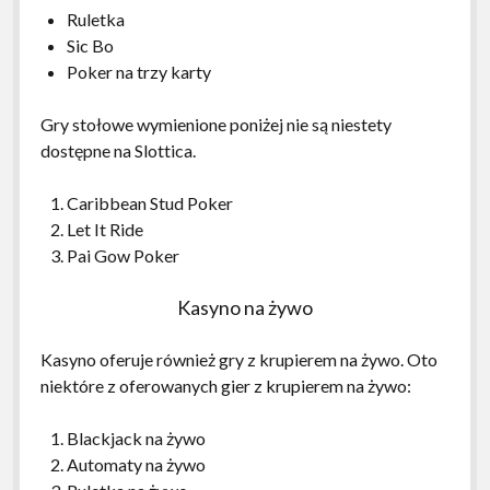
Ruletka
Sic Bo
Poker na trzy karty
Gry stołowe wymienione poniżej nie są niestety
dostępne na Slottica.
Caribbean Stud Poker
Let It Ride
Pai Gow Poker
Kasyno na żywo
Kasyno oferuje również gry z krupierem na żywo. Oto
niektóre z oferowanych gier z krupierem na żywo:
Blackjack na żywo
Automaty na żywo