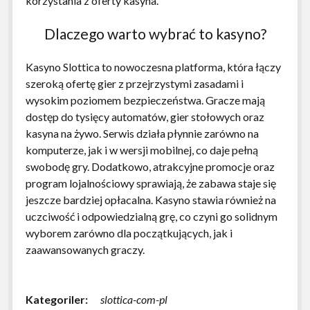
korzystania z oferty kasyna.
Dlaczego warto wybrać to kasyno?
Kasyno Slottica to nowoczesna platforma, która łączy
szeroką ofertę gier z przejrzystymi zasadami i
wysokim poziomem bezpieczeństwa. Gracze mają
dostęp do tysięcy automatów, gier stołowych oraz
kasyna na żywo. Serwis działa płynnie zarówno na
komputerze, jak i w wersji mobilnej, co daje pełną
swobodę gry. Dodatkowo, atrakcyjne promocje oraz
program lojalnościowy sprawiają, że zabawa staje się
jeszcze bardziej opłacalna. Kasyno stawia również na
uczciwość i odpowiedzialną grę, co czyni go solidnym
wyborem zarówno dla początkujących, jak i
zaawansowanych graczy.
Kategoriler:
slottica-com-pl