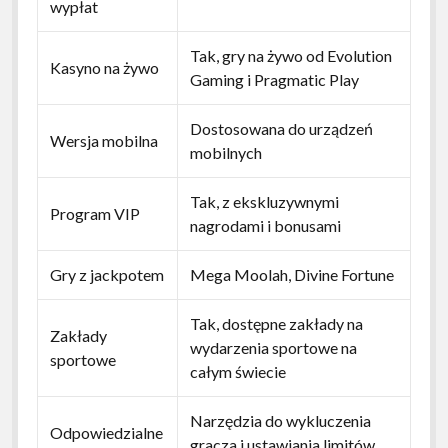
wypłat
Tak, gry na żywo od Evolution
Kasyno na żywo
Gaming i Pragmatic Play
Dostosowana do urządzeń
Wersja mobilna
mobilnych
Tak, z ekskluzywnymi
Program VIP
nagrodami i bonusami
Gry z jackpotem
Mega Moolah, Divine Fortune
Tak, dostępne zakłady na
Zakłady
wydarzenia sportowe na
sportowe
całym świecie
Narzędzia do wykluczenia
Odpowiedzialne
gracza i ustawiania limitów