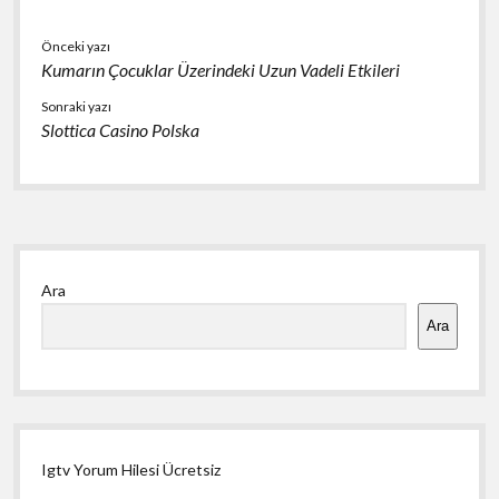
Önceki yazı
Kumarın Çocuklar Üzerindeki Uzun Vadeli Etkileri
Sonraki yazı
Slottica Casino Polska
Yan
Ara
Menü
Ara
Igtv Yorum Hilesi Ücretsiz