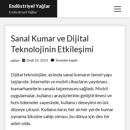
Endüstriyel Yağlar
menüy
Endüstriyel Yağlar
aç
Igtv Yorum Hilesi Ücretsiz
Sanal Kumar ve Dijital
Instagram Gizli Hesap Görme Uygulamasız
Teknolojinin Etkileşimi
Linkedin Beğeni Yükleme
Liste
Ocak 10, 2025
Yorumlar kapalı
admin
Sayfa Listesi
Dijital teknolojiler, aslında sanal kumarın temel yapı
Ücretsiz Şifresiz Twitter Beğeni Hilesi
taşlarıdır. İnternetin ve mobil cihazların yayılması,
kumarhanelerin sanala taşınmasını sağladı. Mobil
uygulamalar, kullanıcı arayüzlerinin geliştirilmesi ve
hızlı ödemeler sayesinde, kullanıcı deneyimi en üst
düzeye çıkıyor. Kullanıcıların, her an her yerde kumar
oynama lüksüne sahip olması, bu dünya için dev bir
adım oldu.