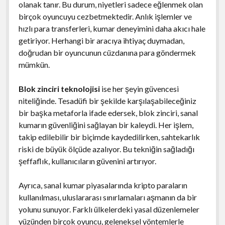
olanak tanır. Bu durum, niyetleri sadece eğlenmek olan
birçok oyuncuyu cezbetmektedir. Anlık işlemler ve
hızlı para transferleri, kumar deneyimini daha akıcı hale
getiriyor. Herhangi bir aracıya ihtiyaç duymadan,
doğrudan bir oyuncunun cüzdanına para göndermek
mümkün.
Blok zinciri teknolojisi
ise her şeyin güvencesi
niteliğinde. Tesadüfi bir şekilde karşılaşabileceğiniz
bir başka metaforla ifade edersek, blok zinciri, sanal
kumarın güvenliğini sağlayan bir kaleydi. Her işlem,
takip edilebilir bir biçimde kaydedilirken, sahtekarlık
riski de büyük ölçüde azalıyor. Bu tekniğin sağladığı
şeffaflık, kullanıcıların güvenini artırıyor.
Ayrıca, sanal kumar piyasalarında kripto paraların
kullanılması, uluslararası sınırlamaları aşmanın da bir
yolunu sunuyor. Farklı ülkelerdeki yasal düzenlemeler
yüzünden birçok oyuncu, geleneksel yöntemlerle