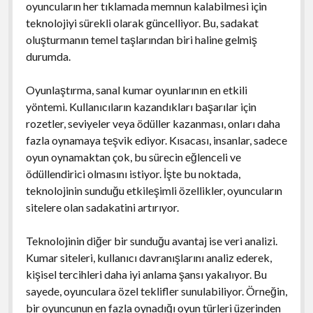
oyuncuların her tıklamada memnun kalabilmesi için
teknolojiyi sürekli olarak güncelliyor. Bu, sadakat
oluşturmanın temel taşlarından biri haline gelmiş
durumda.
Oyunlaştırma, sanal kumar oyunlarının en etkili
yöntemi. Kullanıcıların kazandıkları başarılar için
rozetler, seviyeler veya ödüller kazanması, onları daha
fazla oynamaya teşvik ediyor. Kısacası, insanlar, sadece
oyun oynamaktan çok, bu sürecin eğlenceli ve
ödüllendirici olmasını istiyor. İşte bu noktada,
teknolojinin sunduğu etkileşimli özellikler, oyuncuların
sitelere olan sadakatini artırıyor.
Teknolojinin diğer bir sunduğu avantaj ise veri analizi.
Kumar siteleri, kullanıcı davranışlarını analiz ederek,
kişisel tercihleri daha iyi anlama şansı yakalıyor. Bu
sayede, oyunculara özel teklifler sunulabiliyor. Örneğin,
bir oyuncunun en fazla oynadığı oyun türleri üzerinden