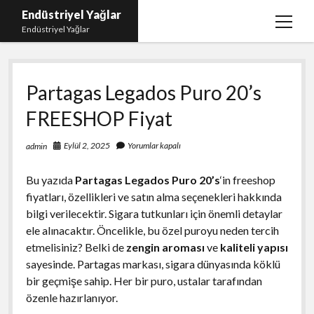
Endüstriyel Yağlar
menüy
Endüstriyel Yağlar
aç
Igtv Yorum Hilesi Ücretsiz
Partagas Legados Puro 20’s
Instagram Gizli Hesap Görme Uygulamasız
FREESHOP Fiyat
Linkedin Beğeni Yükleme
Liste
Eylül 2, 2025
Yorumlar kapalı
admin
Sayfa Listesi
Bu yazıda
Partagas Legados Puro 20’s
‘in freeshop
Ücretsiz Şifresiz Twitter Beğeni Hilesi
fiyatları, özellikleri ve satın alma seçenekleri hakkında
bilgi verilecektir. Sigara tutkunları için önemli detaylar
ele alınacaktır. Öncelikle, bu özel puroyu neden tercih
etmelisiniz? Belki de
zengin aroması
ve
kaliteli yapısı
sayesinde. Partagas markası, sigara dünyasında köklü
bir geçmişe sahip. Her bir puro, ustalar tarafından
özenle hazırlanıyor.