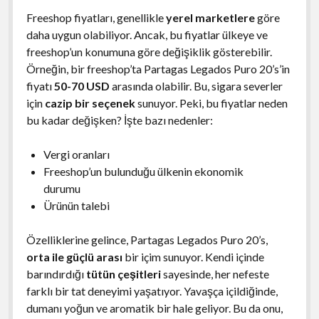
Freeshop fiyatları, genellikle
yerel marketlere
göre
daha uygun olabiliyor. Ancak, bu fiyatlar ülkeye ve
freeshop’un konumuna göre değişiklik gösterebilir.
Örneğin, bir freeshop’ta Partagas Legados Puro 20’s’in
fiyatı
50-70 USD
arasında olabilir. Bu, sigara severler
için
cazip bir seçenek
sunuyor. Peki, bu fiyatlar neden
bu kadar değişken? İşte bazı nedenler:
Vergi oranları
Freeshop’un bulunduğu ülkenin ekonomik
durumu
Ürünün talebi
Özelliklerine gelince, Partagas Legados Puro 20’s,
orta ile güçlü arası
bir içim sunuyor. Kendi içinde
barındırdığı
tütün çeşitleri
sayesinde, her nefeste
farklı bir tat deneyimi yaşatıyor. Yavaşça içildiğinde,
dumanı yoğun ve aromatik bir hale geliyor. Bu da onu,