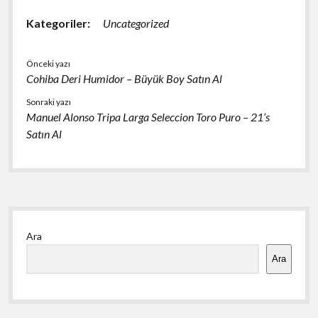
Kategoriler:
Uncategorized
Önceki yazı
Cohiba Deri Humidor – Büyük Boy Satın Al
Sonraki yazı
Manuel Alonso Tripa Larga Seleccion Toro Puro – 21’s
Satın Al
Yan
Ara
Menü
Ara