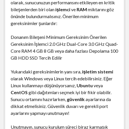
olarak, sunucunuzun performansını etkileyen en kritik
bileşenlerden biri olan
işlemci
ve
RAM
miktarını göz
önünde bulundurmalısınız. Önerilen minimum
gereksinimler şunlardır:
Donanım Bileşeni Minimum Gereksinim Önerilen
Gereksinim İşlemci 2.0 GHz Dual-Core 3.0 GHz Quad-
Core RAM 4 GB 8 GB veya daha fazlası Depolama 100
GB HDD SSD Tercih Edilir
Yukarıdaki gereksinimlerin yanı sıra,
işletim sistemi
olarak Windows veya Linux tercih edebilirsiniz. Eğer
Linux kullanmayı düşünüyorsanız,
Ubuntu
veya
CentOS
gibi dağıtımları seçmek iyi bir fikir olabilir.
Sunucu ortamını hazırlarken,
güvenlik
ayarlarına da
dikkat etmelisiniz. Güvenlik duvarı ve gerekli port
ayarlarını yapmayı unutmayın!
Unutmayın, sunucu kurulum süreci biraz karmaşık