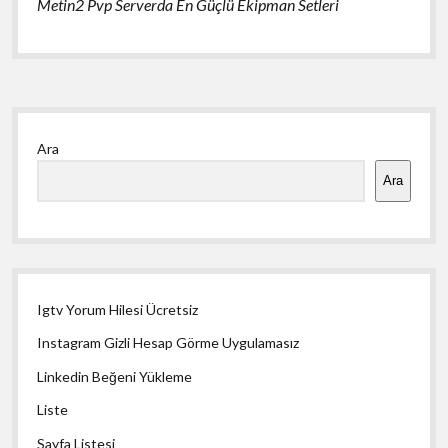
Metin2 Pvp Serverda En Güçlü Ekipman Setleri
Yan
Ara
Menü
Ara
Igtv Yorum Hilesi Ücretsiz
Instagram Gizli Hesap Görme Uygulamasız
Linkedin Beğeni Yükleme
Liste
Sayfa Listesi