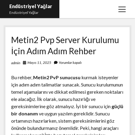
Endüstriyel Yağlar
menüy
Endüstriyel Yağlar
aç
Igtv Yorum Hilesi Ücretsiz
Metin2 Pvp Server Kurulumu
Instagram Gizli Hesap Görme Uygulamasız
İçin Adım Adım Rehber
Linkedin Beğeni Yükleme
Liste
Mayıs 11, 2025
Yorumlar kapalı
admin
Sayfa Listesi
Bu rehber,
Metin2 PvP sunucusu
kurmak isteyenler
Ücretsiz Şifresiz Twitter Beğeni Hilesi
için adım adım talimatlar sunacak. Sunucu kurulumunun
temel aşamalarını ve dikkat edilmesi gereken noktaları
ele alacağız. İlk olarak, sunucu hazırlığı ve
gereksinimlerine göz atmalıyız. İyi bir sunucu için
güçlü
bir donanım
ve uygun yazılım gereklidir. Sunucu
ortamınızı hazırlarken, sistem gereksinimlerini göz
önünde bulundurmanız önemlidir. Peki, hangi araçları