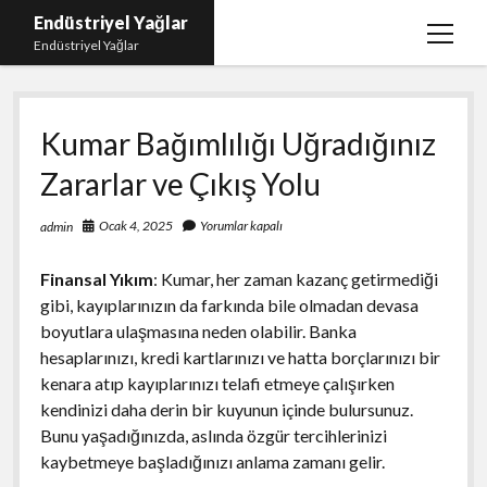
Endüstriyel Yağlar
menüy
Endüstriyel Yağlar
aç
Igtv Yorum Hilesi Ücretsiz
Kumar Bağımlılığı Uğradığınız
Instagram Gizli Hesap Görme Uygulamasız
Zararlar ve Çıkış Yolu
Linkedin Beğeni Yükleme
Liste
Ocak 4, 2025
Yorumlar kapalı
admin
Sayfa Listesi
Finansal Yıkım
: Kumar, her zaman kazanç getirmediği
Ücretsiz Şifresiz Twitter Beğeni Hilesi
gibi, kayıplarınızın da farkında bile olmadan devasa
boyutlara ulaşmasına neden olabilir. Banka
hesaplarınızı, kredi kartlarınızı ve hatta borçlarınızı bir
kenara atıp kayıplarınızı telafi etmeye çalışırken
kendinizi daha derin bir kuyunun içinde bulursunuz.
Bunu yaşadığınızda, aslında özgür tercihlerinizi
kaybetmeye başladığınızı anlama zamanı gelir.