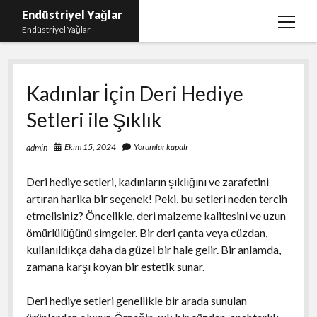
Endüstriyel Yağlar
menüy
Endüstriyel Yağlar
aç
Igtv Yorum Hilesi Ücretsiz
Kadınlar İçin Deri Hediye
Instagram Gizli Hesap Görme Uygulamasız
Setleri ile Şıklık
Linkedin Beğeni Yükleme
Liste
Ekim 15, 2024
Yorumlar kapalı
admin
Sayfa Listesi
Deri hediye setleri, kadınların şıklığını ve zarafetini
Ücretsiz Şifresiz Twitter Beğeni Hilesi
artıran harika bir seçenek! Peki, bu setleri neden tercih
etmelisiniz? Öncelikle, deri malzeme kalitesini ve uzun
ömürlülüğünü simgeler. Bir deri çanta veya cüzdan,
kullanıldıkça daha da güzel bir hale gelir. Bir anlamda,
zamana karşı koyan bir estetik sunar.
Deri hediye setleri genellikle bir arada sunulan