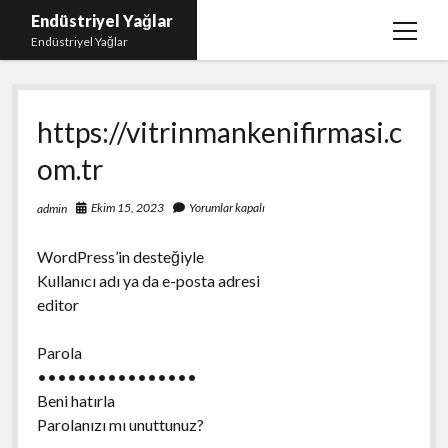
Endüstriyel Yağlar
menüy
Endüstriyel Yağlar
aç
Igtv Yorum Hilesi Ücretsiz
https://vitrinmankenifirmasi.c
Instagram Gizli Hesap Görme Uygulamasız
om.tr
Linkedin Beğeni Yükleme
Liste
Ekim 15, 2023
Yorumlar kapalı
admin
Sayfa Listesi
WordPress’in desteğiyle
Ücretsiz Şifresiz Twitter Beğeni Hilesi
Kullanıcı adı ya da e-posta adresi
editor
Parola
••••••••••••••••
Beni hatırla
Parolanızı mı unuttunuz?