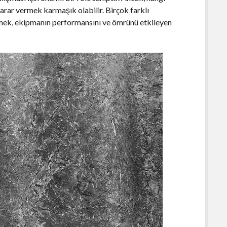
arar vermek karmaşık olabilir. Birçok farklı
çmek, ekipmanın performansını ve ömrünü etkileyen