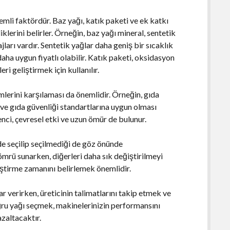
emli faktördür. Baz yağı, katık paketi ve ek katkı
lerini belirler. Örneğin, baz yağı mineral, sentetik
ajları vardır. Sentetik yağlar daha geniş bir sıcaklık
daha uygun fiyatlı olabilir. Katık paketi, oksidasyon
ri geliştirmek için kullanılır.
mlerini karşılaması da önemlidir. Örneğin, gıda
 ve gıda güvenliği standartlarına uygun olması
nci, çevresel etki ve uzun ömür de bulunur.
de seçilip seçilmediği de göz önünde
ömrü sunarken, diğerleri daha sık değiştirilmeyi
ğiştirme zamanını belirlemek önemlidir.
 verirken, üreticinin talimatlarını takip etmek ve
ğru yağı seçmek, makinelerinizin performansını
azaltacaktır.