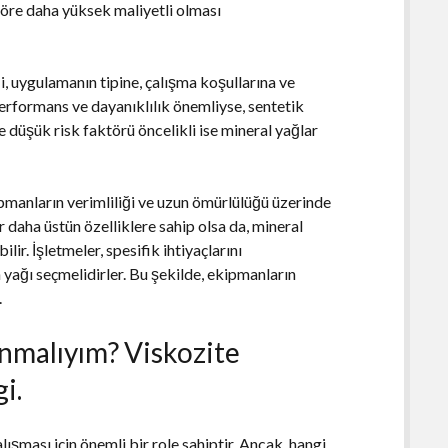
 göre daha yüksek maliyetli olması
i, uygulamanın tipine, çalışma koşullarına ve
erformans ve dayanıklılık önemliyse, sentetik
e düşük risk faktörü öncelikli ise mineral yağlar
ipmanların verimliliği ve uzun ömürlülüğü üzerinde
r daha üstün özelliklere sahip olsa da, mineral
ir. İşletmeler, spesifik ihtiyaçlarını
yağı seçmelidirler. Bu şekilde, ekipmanların
.
anmalıyım? Viskozite
i.
lışması için önemli bir role sahiptir. Ancak, hangi