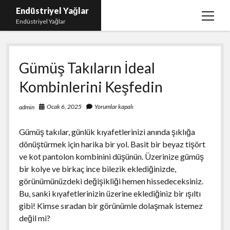
Endüstriyel Yağlar
menüy
Endüstriyel Yağlar
aç
Igtv Yorum Hilesi Ücretsiz
Gümüş Takıların İdeal
Instagram Gizli Hesap Görme Uygulamasız
Kombinlerini Keşfedin
Linkedin Beğeni Yükleme
Liste
Ocak 6, 2025
Yorumlar kapalı
admin
Sayfa Listesi
Gümüş takılar, günlük kıyafetlerinizi anında şıklığa
Ücretsiz Şifresiz Twitter Beğeni Hilesi
dönüştürmek için harika bir yol. Basit bir beyaz tişört
ve kot pantolon kombinini düşünün. Üzerinize gümüş
bir kolye ve birkaç ince bilezik eklediğinizde,
görünümünüzdeki değişikliği hemen hissedeceksiniz.
Bu, sanki kıyafetlerinizin üzerine eklediğiniz bir ışıltı
gibi! Kimse sıradan bir görünümle dolaşmak istemez
değil mi?