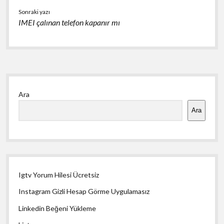
Sonraki yazı
IMEI çalınan telefon kapanır mı
Yan
Ara
Menü
Ara
Igtv Yorum Hilesi Ücretsiz
Instagram Gizli Hesap Görme Uygulamasız
Linkedin Beğeni Yükleme