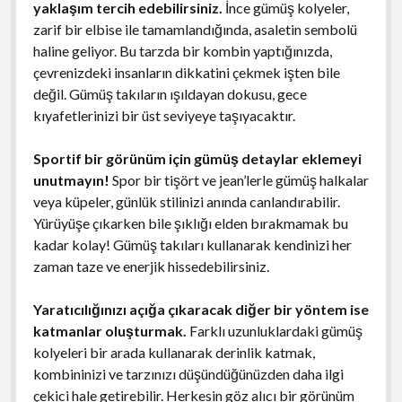
yaklaşım tercih edebilirsiniz.
İnce gümüş kolyeler,
zarif bir elbise ile tamamlandığında, asaletin sembolü
haline geliyor. Bu tarzda bir kombin yaptığınızda,
çevrenizdeki insanların dikkatini çekmek işten bile
değil. Gümüş takıların ışıldayan dokusu, gece
kıyafetlerinizi bir üst seviyeye taşıyacaktır.
Sportif bir görünüm için gümüş detaylar eklemeyi
unutmayın!
Spor bir tişört ve jean’lerle gümüş halkalar
veya küpeler, günlük stilinizi anında canlandırabilir.
Yürüyüşe çıkarken bile şıklığı elden bırakmamak bu
kadar kolay! Gümüş takıları kullanarak kendinizi her
zaman taze ve enerjik hissedebilirsiniz.
Yaratıcılığınızı açığa çıkaracak diğer bir yöntem ise
katmanlar oluşturmak.
Farklı uzunluklardaki gümüş
kolyeleri bir arada kullanarak derinlik katmak,
kombininizi ve tarzınızı düşündüğünüzden daha ilgi
çekici hale getirebilir. Herkesin göz alıcı bir görünüm