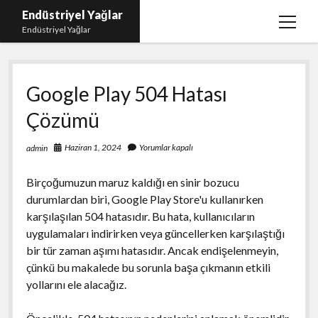
Endüstriyel Yağlar
menüy
Endüstriyel Yağlar
aç
Igtv Yorum Hilesi Ücretsiz
Google Play 504 Hatası
Instagram Gizli Hesap Görme Uygulamasız
Çözümü
Linkedin Beğeni Yükleme
Liste
Haziran 1, 2024
Yorumlar kapalı
admin
Sayfa Listesi
Birçoğumuzun maruz kaldığı en sinir bozucu
Ücretsiz Şifresiz Twitter Beğeni Hilesi
durumlardan biri, Google Play Store'u kullanırken
karşılaşılan 504 hatasıdır. Bu hata, kullanıcıların
uygulamaları indirirken veya güncellerken karşılaştığı
bir tür zaman aşımı hatasıdır. Ancak endişelenmeyin,
çünkü bu makalede bu sorunla başa çıkmanın etkili
yollarını ele alacağız.