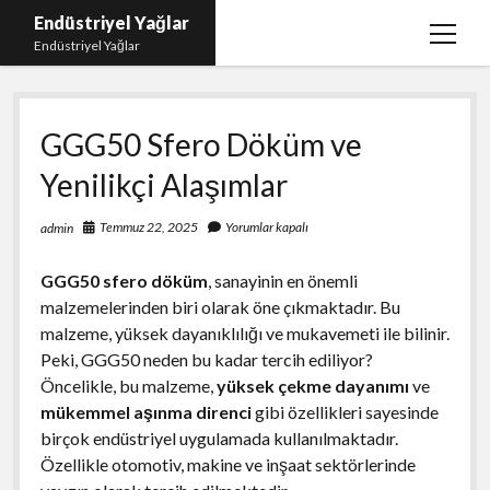
Endüstriyel Yağlar
menüy
Endüstriyel Yağlar
aç
Igtv Yorum Hilesi Ücretsiz
GGG50 Sfero Döküm ve
Instagram Gizli Hesap Görme Uygulamasız
Yenilikçi Alaşımlar
Linkedin Beğeni Yükleme
Liste
Temmuz 22, 2025
Yorumlar kapalı
admin
Sayfa Listesi
GGG50 sfero döküm
, sanayinin en önemli
Ücretsiz Şifresiz Twitter Beğeni Hilesi
malzemelerinden biri olarak öne çıkmaktadır. Bu
malzeme, yüksek dayanıklılığı ve mukavemeti ile bilinir.
Peki, GGG50 neden bu kadar tercih ediliyor?
Öncelikle, bu malzeme,
yüksek çekme dayanımı
ve
mükemmel aşınma direnci
gibi özellikleri sayesinde
birçok endüstriyel uygulamada kullanılmaktadır.
Özellikle otomotiv, makine ve inşaat sektörlerinde