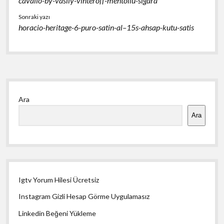
cavallo-by-vasily-vinteroff-mentollu-sigara
Sonraki yazı
horacio-heritage-6-puro-satin-al–15s-ahsap-kutu-satis
Yan
Ara
Menü
Ara
Igtv Yorum Hilesi Ücretsiz
Instagram Gizli Hesap Görme Uygulamasız
Linkedin Beğeni Yükleme