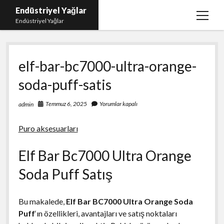
Endüstriyel Yağlar
menüy
Endüstriyel Yağlar
aç
Igtv Yorum Hilesi Ücretsiz
elf-bar-bc7000-ultra-orange-
Instagram Gizli Hesap Görme Uygulamasız
soda-puff-satis
Linkedin Beğeni Yükleme
Liste
Temmuz 6, 2025
Yorumlar kapalı
admin
Sayfa Listesi
Puro aksesuarları
Ücretsiz Şifresiz Twitter Beğeni Hilesi
Elf Bar Bc7000 Ultra Orange
Soda Puff Satış
Bu makalede,
Elf Bar BC7000 Ultra Orange Soda
Puff
‘ın özellikleri, avantajları ve satış noktaları