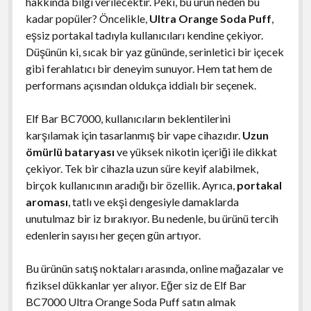
hakkında bilgi verilecektir. Peki, bu ürün neden bu
kadar popüler? Öncelikle,
Ultra Orange Soda Puff
,
eşsiz portakal tadıyla kullanıcıları kendine çekiyor.
Düşünün ki, sıcak bir yaz gününde, serinletici bir içecek
gibi ferahlatıcı bir deneyim sunuyor. Hem tat hem de
performans açısından oldukça iddialı bir seçenek.
Elf Bar BC7000, kullanıcıların beklentilerini
karşılamak için tasarlanmış bir vape cihazıdır.
Uzun
ömürlü bataryası
ve yüksek nikotin içeriği ile dikkat
çekiyor. Tek bir cihazla uzun süre keyif alabilmek,
birçok kullanıcının aradığı bir özellik. Ayrıca,
portakal
aroması
, tatlı ve ekşi dengesiyle damaklarda
unutulmaz bir iz bırakıyor. Bu nedenle, bu ürünü tercih
edenlerin sayısı her geçen gün artıyor.
Bu ürünün satış noktaları arasında, online mağazalar ve
fiziksel dükkanlar yer alıyor. Eğer siz de Elf Bar
BC7000 Ultra Orange Soda Puff satın almak