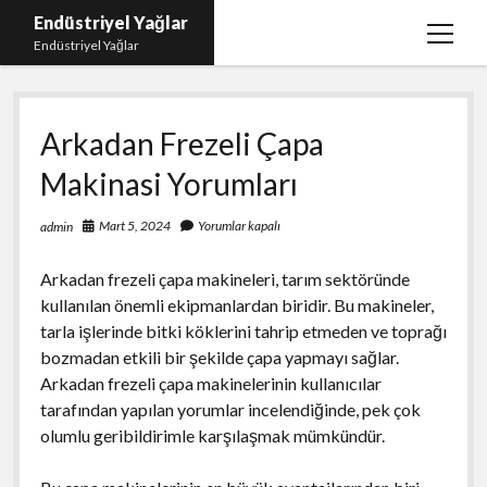
Endüstriyel Yağlar
menüy
Endüstriyel Yağlar
aç
Igtv Yorum Hilesi Ücretsiz
Arkadan Frezeli Çapa
Instagram Gizli Hesap Görme Uygulamasız
Makinasi Yorumları
Linkedin Beğeni Yükleme
Liste
Mart 5, 2024
Yorumlar kapalı
admin
Sayfa Listesi
Arkadan frezeli çapa makineleri, tarım sektöründe
Ücretsiz Şifresiz Twitter Beğeni Hilesi
kullanılan önemli ekipmanlardan biridir. Bu makineler,
tarla işlerinde bitki köklerini tahrip etmeden ve toprağı
bozmadan etkili bir şekilde çapa yapmayı sağlar.
Arkadan frezeli çapa makinelerinin kullanıcılar
tarafından yapılan yorumlar incelendiğinde, pek çok
olumlu geribildirimle karşılaşmak mümkündür.