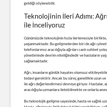
geldiği söylenebilir.
Teknolojinin İleri Adımı: Ağ
ile İnceliyoruz
Günümüzde teknolojinin hızla ilerlemesiyle birlikte
yaşanmaktadır. Bu gelişmelerden biri de ağrı yöne
telefonlarımız aracılığıyla ağrıları canlı sohbet yol
yönetiminde devrim niteliğindedir ve hastaların yaşad
sağlamaktadır.
Ağrı, insanların günlük hayatını olumsuz etkileyeb
tedavi gerektirir. Ancak bu süreç genellikle uzun ve 
ile ağrı değerlendirmesi devreye giriyor. Hastalar, a
aracılığıyla uzmanlara iletebilmekte ve onlarla anın
Bu teknolojik gelişme sayesinde, hasta ve sağlık uz
Hasta, ağrılarıyla ilgili detaylı bilgi verebilirken,