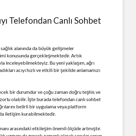
rıyı Telefondan Canlı Sohbet
, sağlık alanında da büyük gelişmeler
timi konusunda gerçekleşmektedir. Artık
uyla inceleyebilmekteyiz. Bu yeni yaklaşım, ağrı
ıkları acıyı hızlı ve etkili bir şekilde anlamamızı
ilecek bir durumdur ve çoğu zaman doğru teşhis ve
zorlu olabilir. İşte burada telefondan canlı sohbet
ğrılarını belirli bir uygulama veya platform
da iletişim kurabilmektedir.
manı arasındaki etkileşim önemli ölçüde artmıştır.
 sağlık uzmanı da gerçek zamanlı olarak sorular sorup