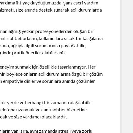
l yardıma ihtiyaç duyduğumuzda, şans eseri yardım
t hizmeti, size anında destek sunarak acil durumlarda
zmanlaşmış yetkin profesyonellerden oluşan bir
anlı sohbet odaları, kullanıcılara sıcak bir karşılama
da, ağrıyla ilgili sorunlarınızı paylaşabilir,
inde pratik öneriler alabilirsiniz.
deneyim sunmak için özellikle tasarlanmıştır. Her
nir, böylece onların acil durumlarına özgü bir çözüm
in empatiyle dinler ve sorunlara anında çözümler
bir yerde ve herhangi bir zamanda ulaşılabilir
 telefona uzanmak ve canlı sohbet hizmetine
cak ve size yardımcı olacaklardır.
ların yanı sıra, aynı zamanda stresli veya zorlu