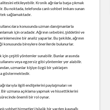
alitesini etkileyebilir. Kronik ağrılarla başa çıkmak
lir. Bu noktada, telefonda canlı sohbet imkanı sunan
stek sağlamaktadır.
, kullanıcılara konusunda uzman danışmanlarla
anlamak için oradadır. Ağrının sebebini, şiddetini ve
erinlemesine bir analiz yaparlar. Bu şekilde, ağrının
eği konusunda bireylere önerilerde bulunurlar.
 için çeşitli yöntemler sunabilir. Bunlar arasında
ullanımı veya egzersiz gibi yöntemler yer alabilir.
uğundan, uzmanlar kişiye özgü bir yaklaşım
a göstermektedir.
ağrılarıyla ilgili endişelerini paylaşmaları ve
r. Bir uzmana açıklama yapmak ve hissettiklerini
sürecinde önemli bir rol oynar.
canlı sohbet hizmetleri büyük bir yardım kaynağı