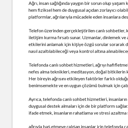
Ağrı, insan sağlığında yaygın bir sorun olup yaşam k
hem fiziksel hem de duygusal açıdan zorlayıcı olabi
platformlar, ağrılarıyla mücadele eden insanlara de
Telefon üzerinden gerçekleştirilen canlı sohbetler
iletişim kurma fırsatı sunar. Uzmanlar, dinlemek ve 
etkilerini anlamak için kişiye özgü sorular sorarak d
nasıl azaltılabileceği veya kontrol altına alınabilec
Telefonda canlı sohbet hizmetleri, ağrıyı hafifletmek
nefes alma teknikleri, meditasyon, doğal bitkilerin k
Her bireyin ağrısını etkileyen faktörler farklı old
benimsemekte ve en uygun çözümü bulmak için çab
Ayrıca, telefonda canlı sohbet hizmetleri, insanların 
duygusal destek almaları için de bir platform sağla
ifade etmek, insanların rahatlama ve stresi azaltma 
ağrıyla baş etmeye çalışan insanlar için telefonda 