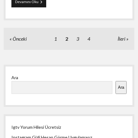
Kilis
Devamını Oku
Görüntülü
Sohbet
Uygulamaları
Ücretsiz
Yazı
Önceki
1
2
3
4
İleri
sayfalaması
Yan
Ara
Menü
Ara
Igtv Yorum Hilesi Ücretsiz
Instagram Gizli Hesap Görme Uygulamasız