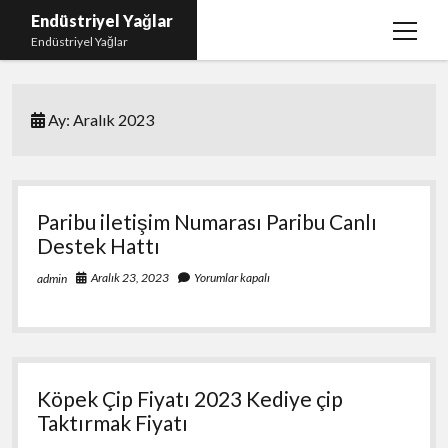
Endüstriyel Yağlar
menüy
Endüstriyel Yağlar
aç
Igtv Yorum Hilesi Ücretsiz
Ay:
Aralık 2023
Instagram Gizli Hesap Görme Uygulamasız
Linkedin Beğeni Yükleme
Liste
Paribu iletişim Numarası Paribu Canlı
Sayfa Listesi
Destek Hattı
Ücretsiz Şifresiz Twitter Beğeni Hilesi
Aralık 23, 2023
Yorumlar kapalı
admin
Köpek Çip Fiyatı 2023 Kediye çip
Taktırmak Fiyatı