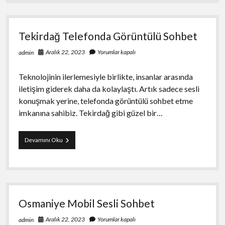
2
Ykpaiha
Kaç
Tekirdağ Telefonda Görüntülü Sohbet
TL_
Aralık 22, 2023
Yorumlar kapalı
admin
Teknolojinin ilerlemesiyle birlikte, insanlar arasında
iletişim giderek daha da kolaylaştı. Artık sadece sesli
konuşmak yerine, telefonda görüntülü sohbet etme
imkanına sahibiz. Tekirdağ gibi güzel bir…
Tekirdağ
Devamını Oku
Telefonda
Görüntülü
Sohbet
Osmaniye Mobil Sesli Sohbet
Aralık 22, 2023
Yorumlar kapalı
admin